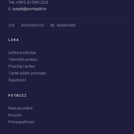
Tel: +385 21 390 222
E:
lusplit@portsplit.hr
OIB · 06992092556 · MB 060064008
LUKA
Lučka područja
Tehnički podaci
Položaj i prilaz
Tarife lučkih pristojbi
Sigurnost
PUTNICI
Red plovidbe
Kruzeri
Pristupačnost