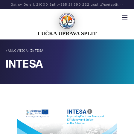
Gat sv. Duje 1, 21000 Split
+385 21 390 222
lusplit@portsplit.hr
☰
LUČKA UPRAVA SPLIT
NASLOVNICA
›
INTESA
INTESA